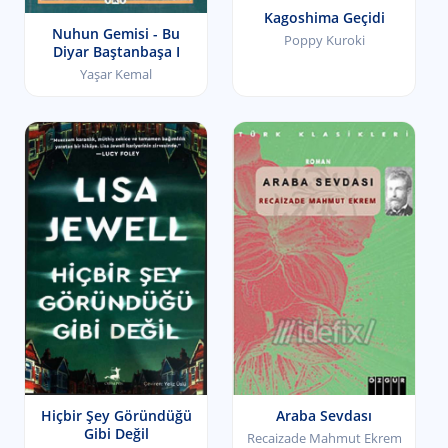
Kagoshima Geçidi
Nuhun Gemisi - Bu
Poppy Kuroki
Diyar Baştanbaşa I
Yaşar Kemal
Hiçbir Şey Göründüğü
Araba Sevdası
Gibi Değil
Recaizade Mahmut Ekrem