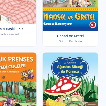
ızı Başlıklı Kız
harles Perrault
Hansel ve Gretel
Grimm Kardeşler