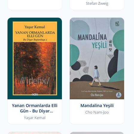
Stefan Zweig
Yanan Ormanlarda Elli
Mandalina Yeşili
Gün - Bu Diyar
Cho Nam-Joo
Baştanbaşa II
Yaşar Kemal