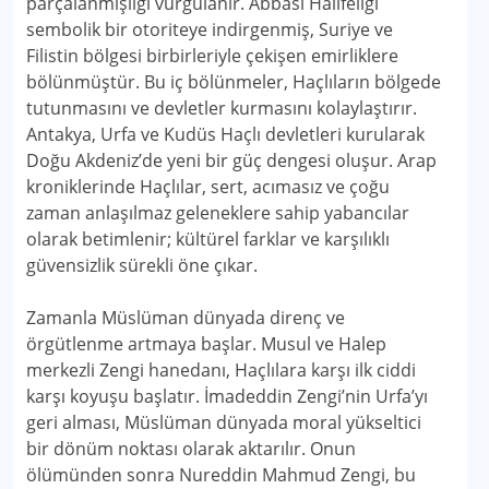
parçalanmışlığı vurgulanır. Abbasi Halifeliği
sembolik bir otoriteye indirgenmiş, Suriye ve
Filistin bölgesi birbirleriyle çekişen emirliklere
bölünmüştür. Bu iç bölünmeler, Haçlıların bölgede
tutunmasını ve devletler kurmasını kolaylaştırır.
Antakya, Urfa ve Kudüs Haçlı devletleri kurularak
Doğu Akdeniz’de yeni bir güç dengesi oluşur. Arap
kroniklerinde Haçlılar, sert, acımasız ve çoğu
zaman anlaşılmaz geleneklere sahip yabancılar
olarak betimlenir; kültürel farklar ve karşılıklı
güvensizlik sürekli öne çıkar.
Zamanla Müslüman dünyada direnç ve
örgütlenme artmaya başlar. Musul ve Halep
merkezli Zengi hanedanı, Haçlılara karşı ilk ciddi
karşı koyuşu başlatır. İmadeddin Zengi’nin Urfa’yı
geri alması, Müslüman dünyada moral yükseltici
bir dönüm noktası olarak aktarılır. Onun
ölümünden sonra Nureddin Mahmud Zengi, bu