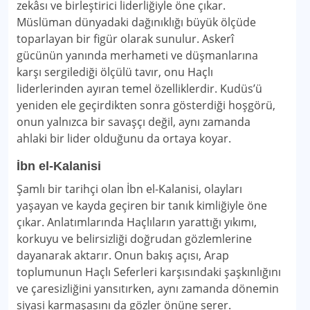
zekâsı ve birleştirici liderliğiyle öne çıkar.
Müslüman dünyadaki dağınıklığı büyük ölçüde
toparlayan bir figür olarak sunulur. Askerî
gücünün yanında merhameti ve düşmanlarına
karşı sergilediği ölçülü tavır, onu Haçlı
liderlerinden ayıran temel özelliklerdir. Kudüs’ü
yeniden ele geçirdikten sonra gösterdiği hoşgörü,
onun yalnızca bir savaşçı değil, aynı zamanda
ahlaki bir lider olduğunu da ortaya koyar.
İbn el-Kalanisi
Şamlı bir tarihçi olan İbn el-Kalanisi, olayları
yaşayan ve kayda geçiren bir tanık kimliğiyle öne
çıkar. Anlatımlarında Haçlıların yarattığı yıkımı,
korkuyu ve belirsizliği doğrudan gözlemlerine
dayanarak aktarır. Onun bakış açısı, Arap
toplumunun Haçlı Seferleri karşısındaki şaşkınlığını
ve çaresizliğini yansıtırken, aynı zamanda dönemin
siyasi karmaşasını da gözler önüne serer.