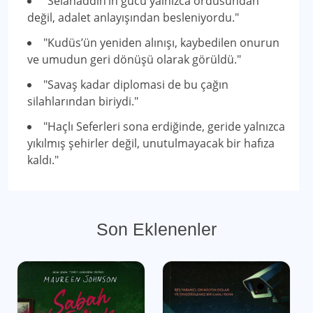
"Selahaddin’in gücü yalnızca ordusundan
değil, adalet anlayışından besleniyordu."
"Kudüs’ün yeniden alınışı, kaybedilen onurun
ve umudun geri dönüşü olarak görüldü."
"Savaş kadar diplomasi de bu çağın
silahlarından biriydi."
"Haçlı Seferleri sona erdiğinde, geride yalnızca
yıkılmış şehirler değil, unutulmayacak bir hafıza
kaldı."
Son Eklenenler