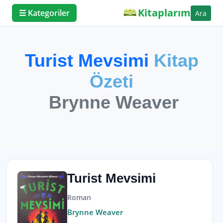
Kitaplarım
☰ Kategoriler
Ara
Turist Mevsimi
Kitap
Özeti
Brynne Weaver
Turist Mevsimi
Roman
Brynne Weaver