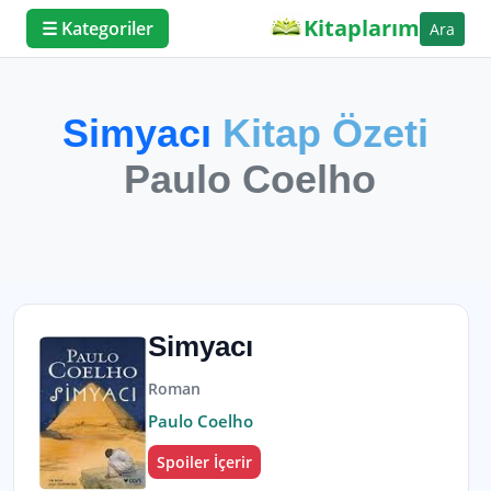
Kitaplarım
☰ Kategoriler
Ara
Simyacı
Kitap Özeti
Paulo Coelho
Simyacı
Roman
Paulo Coelho
Spoiler İçerir