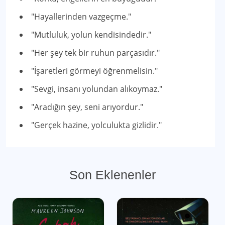
"Hayallerinden vazgeçme."
"Mutluluk, yolun kendisindedir."
"Her şey tek bir ruhun parçasıdır."
"İşaretleri görmeyi öğrenmelisin."
"Sevgi, insanı yolundan alıkoymaz."
"Aradığın şey, seni arıyordur."
"Gerçek hazine, yolculukta gizlidir."
Son Eklenenler