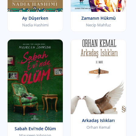
Ay Düşerken
Zamanın Hükmü
Nadia Hashimi
Necip Mahfuz
Arkadaş Islıkları
Orhan Kemal
Sabah Evi'nde Ölüm
Maureen Johnson