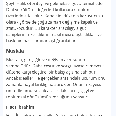
Şeyh Halil, otoriteyi ve geleneksel gücü temsil eder.
Dini ve kültürel değerleri kullanarak toplum
üzerinde etkili olur. Kendisini düzenin koruyucusu
olarak görse de çoğu zaman değişime kapalı ve
statükocudur. Bu karakter aracılığıyla güç
sahiplerinin kendilerini nasıl meşrulaştırdıkları ve
baskının nasıl sıradanlaştığı anlatılır.
Mustafa
Mustafa, gençliğin ve değişim arzusunun
sembolüdür. Daha cesur ve sorgulayıcıdır; mevcut
düzene karşı eleştirel bir bakış açısına sahiptir.
Ancak idealleri ile gerçekler arasındaki uçurum onu
zamanla hayal kırıklığına sürükler. Onun hikâyesi,
umut ile umutsuzluk arasındaki ince çizgiyi ve
toplumsal dönüşümün zorluğunu yansıtır.
Hacı İbrahim
Hacı İbrahim, ekonomik gücü elinde bulunduran ve