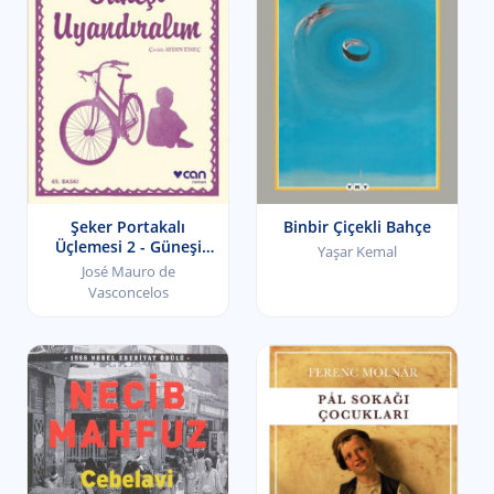
Binbir Çiçekli Bahçe
Şeker Portakalı
Üçlemesi 2 - Güneşi
Yaşar Kemal
Uyandıralım
José Mauro de
Vasconcelos