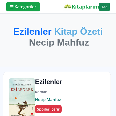
Kitaplarım
☰ Kategoriler
Ara
Ezilenler
Kitap Özeti
Necip Mahfuz
Ezilenler
Roman
Necip Mahfuz
Spoiler İçerir