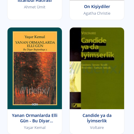
İstanbul Hatırası
On Kişiydiler
Ahmet Ümit
Agatha Christie
Yanan Ormanlarda Elli
Candide ya da
Gün - Bu Diyar
İyimserlik
Baştanbaşa II
Yaşar Kemal
Voltaire