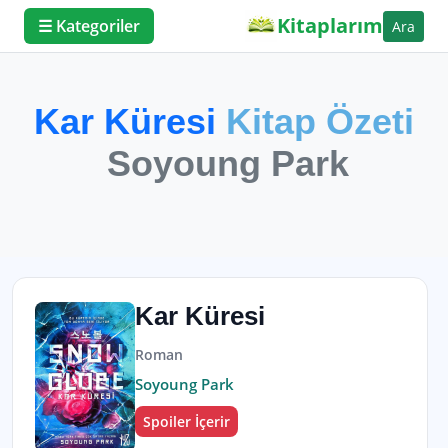
Kitaplarım
☰ Kategoriler
Ara
Kar Küresi
Kitap Özeti
Soyoung Park
Kar Küresi
Roman
Soyoung Park
Spoiler İçerir