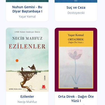
Nuhun Gemisi - Bu
Suç ve Ceza
Diyar Baştanbaşa I
Dostoyevski
Yaşar Kemal
Ezilenler
Orta Direk - Dağın Öte
Yüzü I
Necip Mahfuz