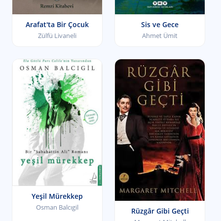
Arafat'ta Bir Çocuk
Sis ve Gece
Zülfü Livaneli
Ahmet Ümit
Yeşil Mürekkep
Osman Balcıgil
Rüzgâr Gibi Geçti