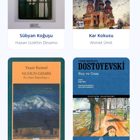
Sübyan Koğuşu
Kar Kokusu
Hasan İzzettin Dinamo
Ahmet Ümit