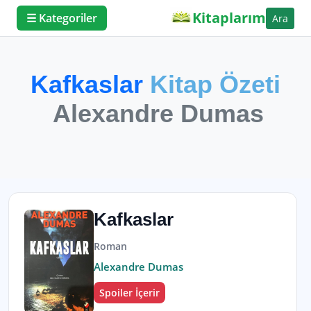
Kitaplarım
☰ Kategoriler
Ara
Kafkaslar
Kitap Özeti
Alexandre Dumas
Kafkaslar
Roman
Alexandre Dumas
Spoiler İçerir