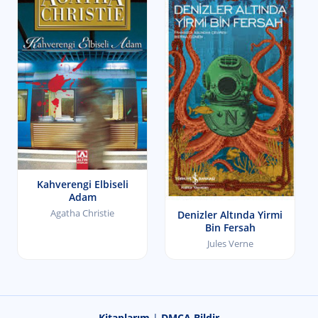
Kahverengi Elbiseli
Adam
Agatha Christie
Denizler Altında Yirmi
Bin Fersah
Jules Verne
Kitaplarım
|
DMCA Bildir