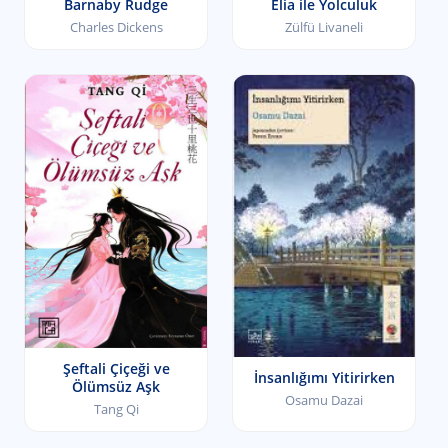
Barnaby Rudge
Elia ile Yolculuk
Charles Dickens
Zülfü Livaneli
Şeftali Çiçeği ve
İnsanlığımı Yitirirken
Ölümsüz Aşk
Osamu Dazai
Tang Qi