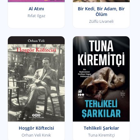
Al Atını
Bir Kedi, Bir Adam, Bir
Ölüm
Rıfat Ilgaz
Zülfü Livaneli
Hoşgör Köftecisi
Tehlikeli Şarkılar
Orhan Veli Kınık
Tuna Kiremitçi