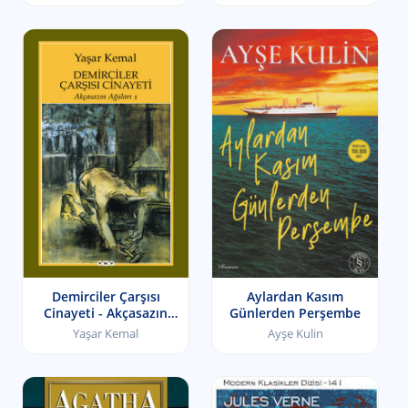
Demirciler Çarşısı
Aylardan Kasım
Cinayeti - Akçasazın
Günlerden Perşembe
Ağaları I
Yaşar Kemal
Ayşe Kulin