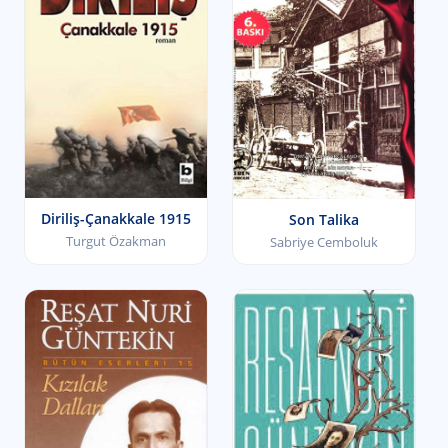
Diriliş-Çanakkale 1915
Son Talika
Turgut Özakman
Sabriye Cemboluk