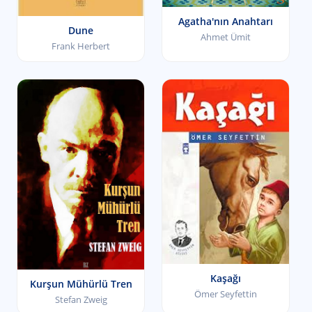
Agatha'nın Anahtarı
Dune
Ahmet Ümit
Frank Herbert
Kaşağı
Kurşun Mühürlü Tren
Ömer Seyfettin
Stefan Zweig