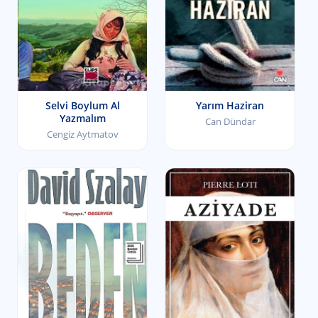
Selvi Boylum Al
Yarım Haziran
Yazmalım
Can Dündar
Cengiz Aytmatov