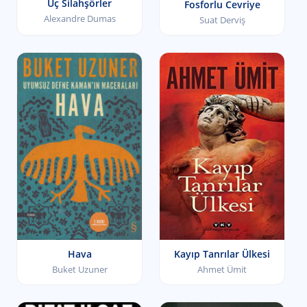
Üç Silahşörler
Fosforlu Cevriye
Alexandre Dumas
Suat Derviş
Hava
Kayıp Tanrılar Ülkesi
Buket Uzuner
Ahmet Ümit