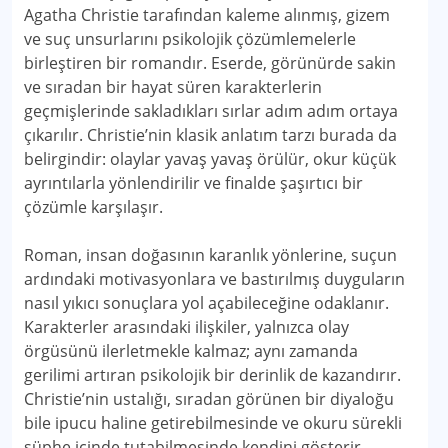
Agatha Christie tarafından kaleme alınmış, gizem
ve suç unsurlarını psikolojik çözümlemelerle
birleştiren bir romandır. Eserde, görünürde sakin
ve sıradan bir hayat süren karakterlerin
geçmişlerinde sakladıkları sırlar adım adım ortaya
çıkarılır. Christie’nin klasik anlatım tarzı burada da
belirgindir: olaylar yavaş yavaş örülür, okur küçük
ayrıntılarla yönlendirilir ve finalde şaşırtıcı bir
çözümle karşılaşır.
Roman, insan doğasının karanlık yönlerine, suçun
ardındaki motivasyonlara ve bastırılmış duyguların
nasıl yıkıcı sonuçlara yol açabileceğine odaklanır.
Karakterler arasındaki ilişkiler, yalnızca olay
örgüsünü ilerletmekle kalmaz; aynı zamanda
gerilimi artıran psikolojik bir derinlik de kazandırır.
Christie’nin ustalığı, sıradan görünen bir diyaloğu
bile ipucu haline getirebilmesinde ve okuru sürekli
şüphe içinde tutabilmesinde kendini gösterir.