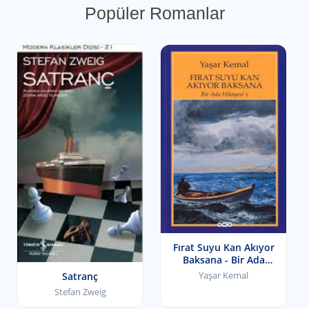
Popüler Romanlar
Fırat Suyu Kan Akıyor
Baksana - Bir Ada
Hikâyesi I
Yaşar Kemal
Satranç
Stefan Zweig