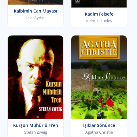
Kalbimin Can Mayası
Kadim Felsefe
İclal Aydın
Aldous Huxley
Kurşun Mühürlü Tren
Işıklar Sönünce
Stefan Zweig
Agatha Christie