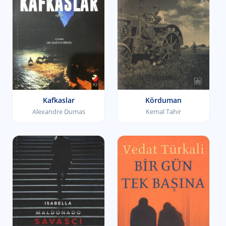
Kafkaslar
Körduman
Alexandre Dumas
Kemal Tahir