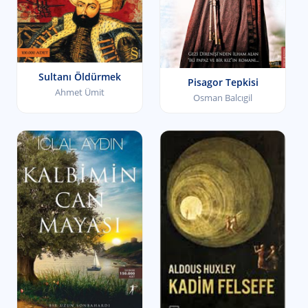
Sultanı Öldürmek
Pisagor Tepkisi
Ahmet Ümit
Osman Balcıgil