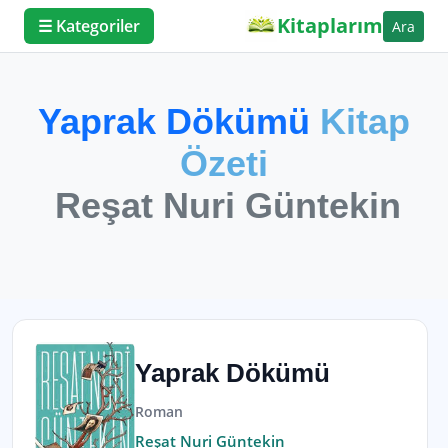
Kitaplarım
☰ Kategoriler
Ara
Yaprak Dökümü
Kitap
Özeti
Reşat Nuri Güntekin
Yaprak Dökümü
Roman
Reşat Nuri Güntekin