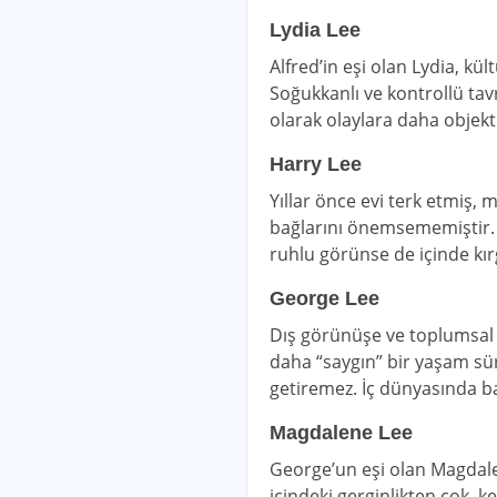
Lydia Lee
Alfred’in eşi olan Lydia, kü
Soğukkanlı ve kontrollü tavr
olarak olaylara daha objekti
Harry Lee
Yıllar önce evi terk etmiş, 
bağlarını önemsememiştir. 
ruhlu görünse de içinde kır
George Lee
Dış görünüşe ve toplumsal s
daha “saygın” bir yaşam sü
getiremez. İç dünyasında bast
Magdalene Lee
George’un eşi olan Magdale
içindeki gerginlikten çok, 