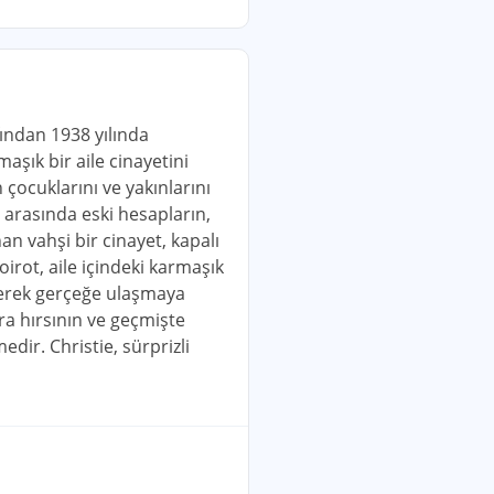
fından 1938 yılında
şık bir aile cinayetini
 çocuklarını ve yakınlarını
ri arasında eski hesapların,
an vahşi bir cinayet, kapalı
oirot, aile içindeki karmaşık
 ederek gerçeğe ulaşmaya
ra hırsının ve geçmişte
dir. Christie, sürprizli