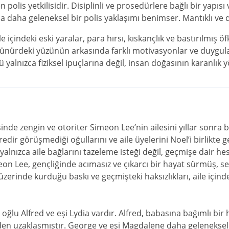
olis yetkilisidir. Disiplinli ve prosedürlere bağlı bir yapısı 
 daha geleneksel bir polis yaklaşımı benimser. Mantıklı ve di
e içindeki eski yaralar, para hırsı, kıskançlık ve bastırılmış ö
örünürdeki yüzünün arkasında farklı motivasyonlar ve duygular
 yalnızca fiziksel ipuçlarına değil, insan doğasının karanlık 
inde zengin ve otoriter Simeon Lee’nin ailesini yıllar sonra 
edir görüşmediği oğullarını ve aile üyelerini Noel’i birlikte
alnızca aile bağlarını tazeleme isteği değil, geçmişe dair hes
on Lee, gençliğinde acımasız ve çıkarcı bir hayat sürmüş, se
üzerinde kurduğu baskı ve geçmişteki haksızlıkları, aile içinde
 oğlu Alfred ve eşi Lydia vardır. Alfred, babasına bağımlı bir
evden uzaklaşmıştır. George ve eşi Magdalene daha gelenekse