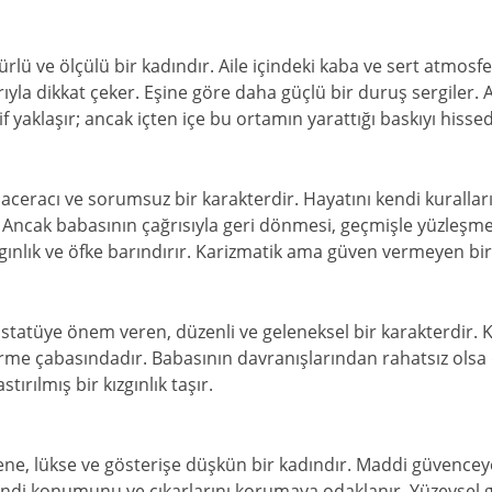
ltürlü ve ölçülü bir kadındır. Aile içindeki kaba ve sert atmosf
ıyla dikkat çeker. Eşine göre daha güçlü bir duruş sergiler. A
f yaklaşır; ancak içten içe bu ortamın yarattığı baskıyı hisse
maceracı ve sorumsuz bir karakterdir. Hayatını kendi kurallar
Ancak babasının çağrısıyla geri dönmesi, geçmişle yüzleşmes
gınlık ve öfke barındırır. Karizmatik ama güven vermeyen bir 
tatüye önem veren, düzenli ve geleneksel bir karakterdir. Ka
rme çabasındadır. Babasının davranışlarından rahatsız olsa 
ırılmış bir kızgınlık taşır.
ne, lükse ve gösterişe düşkün bir kadındır. Maddi güvencey
kendi konumunu ve çıkarlarını korumaya odaklanır. Yüzeysel 