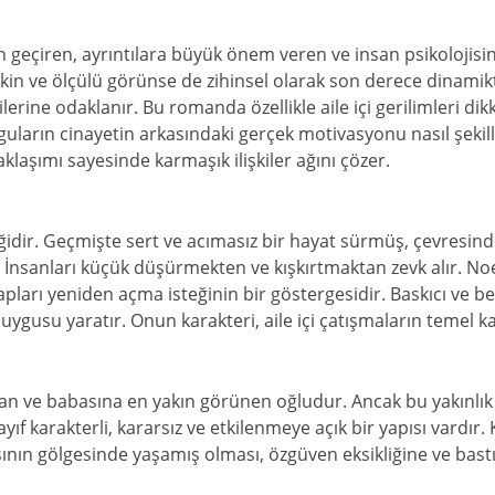
n geçiren, ayrıntılara büyük önem veren ve insan psikoloji
sakin ve ölçülü görünse de zihinsel olarak son derece dinamikt
lerine odaklanır. Bu romanda özellikle aile içi gerilimleri dik
guların cinayetin arkasındaki gerçek motivasyonu nasıl şekill
klaşımı sayesinde karmaşık ilişkiler ağını çözer.
riğidir. Geçmişte sert ve acımasız bir hayat sürmüş, çevresin
r. İnsanları küçük düşürmekten ve kışkırtmaktan zevk alır. Noe
pları yeniden açma isteğinin bir göstergesidir. Baskıcı ve benc
gusu yaratır. Onun karakteri, aile içi çatışmaların temel ka
n ve babasına en yakın görünen oğludur. Ancak bu yakınlık s
ayıf karakterli, kararsız ve etkilenmeye açık bir yapısı vardır. K
asının gölgesinde yaşamış olması, özgüven eksikliğine ve bast