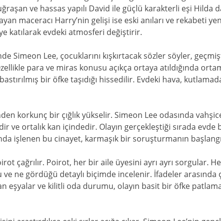
 uğraşan ve hassas yapılı David ile güçlü karakterli eşi Hilda 
yan maceracı Harry’nin gelişi ise eski anıları ve rekabeti yen
ye katılarak evdeki atmosferi değiştirir.
 Simeon Lee, çocuklarını kışkırtacak sözler söyler, geçmiştek
llikle para ve miras konusu açıkça ortaya atıldığında ortam g
bastırılmış bir öfke taşıdığı hissedilir. Evdeki hava, kutlam
nden korkunç bir çığlık yükselir. Simeon Lee odasında vahşi
idir ve ortalık kan içindedir. Olayın gerçekleştiği sırada evd
nda işlenen bu cinayet, karmaşık bir soruşturmanın başlangı
ot çağrılır. Poirot, her bir aile üyesini ayrı ayrı sorgular. H
e ne gördüğü detaylı biçimde incelenir. İfadeler arasında çe
an eşyalar ve kilitli oda durumu, olayın basit bir öfke patla