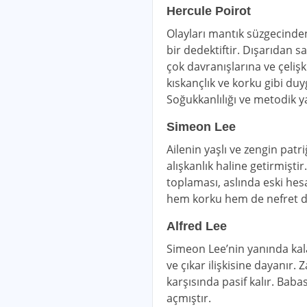
Hercule Poirot
Olayları mantık süzgecinde
bir dedektiftir. Dışarıdan 
çok davranışlarına ve çelişki
kıskançlık ve korku gibi duy
Soğukkanlılığı ve metodik ya
Simeon Lee
Ailenin yaşlı ve zengin pat
alışkanlık haline getirmişti
toplaması, aslında eski hesa
hem korku hem de nefret duy
Alfred Lee
Simeon Lee’nin yanında kala
ve çıkar ilişkisine dayanır. Z
karşısında pasif kalır. Bab
açmıştır.