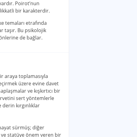
vardır. Poirot’nun
kkatli bir karakterdir.
fke temaları etrafında
 taşır. Bu psikolojik
yönlerine de bağlar.
bir araya toplamasıyla
 geçirmek üzere evine davet
aplaşmalar ve kışkırtıcı bir
rvetini sert yöntemlerle
 derin kırgınlıklar
 hayat sürmüş; diğer
l ve statüye önem veren bir