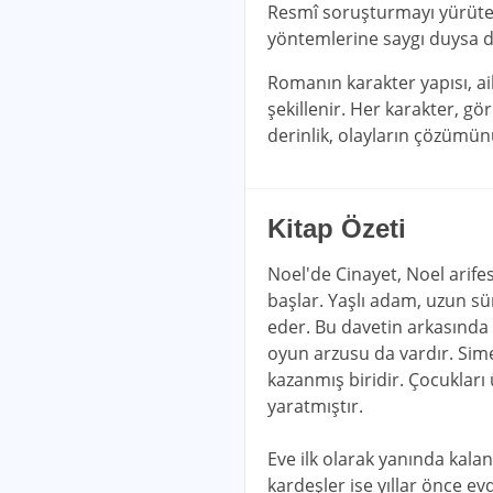
Resmî soruşturmayı yürüten p
yöntemlerine saygı duysa da
Romanın karakter yapısı, ail
şekillenir. Her karakter, g
derinlik, olayların çözümünü
Kitap Özeti
Noel'de Cinayet, Noel arifes
başlar. Yaşlı adam, uzun sür
eder. Bu davetin arkasında y
oyun arzusu da vardır. Sime
kazanmış biridir. Çocukları 
yaratmıştır.
Eve ilk olarak yanında kalan
kardeşler ise yıllar önce 