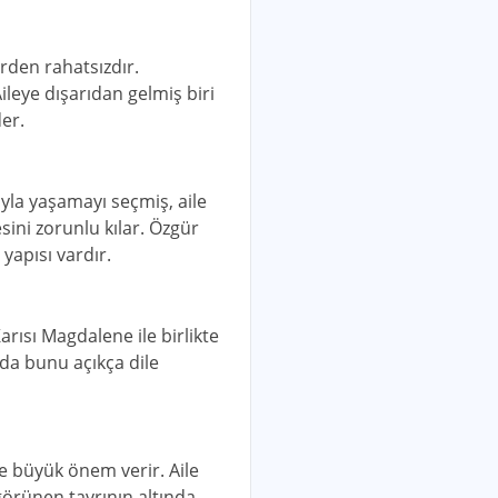
erden rahatsızdır.
ileye dışarıdan gelmiş biri
der.
ıyla yaşamayı seçmiş, aile
ini zorunlu kılar. Özgür
yapısı vardır.
rısı Magdalene ile birlikte
da bunu açıkça dile
e büyük önem verir. Aile
görünen tavrının altında