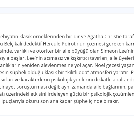
ebiyatın klasik örneklerinden biridir ve Agatha Christie tara
 Belçikalı dedektif Hercule Poirot’nun çözmesi gereken karma
esinde, varlıklı ve otoriter bir aile büyüğü olan Simeon Lee’nin
yla başlar. Lee’nin acımasız ve kışkırtıcı tavırları, aile üyele
manlıkların yeniden alevlenmesine yol açar. Noel gecesi yaşan
n şüpheli olduğu klasik bir “kilitli oda” atmosferi yaratır. P
n sırları ve karakterlerin psikolojik yönlerini dikkatle analiz
r cinayet soruşturması değil; aynı zamanda aile bağlarının, pa
tı üzerindeki etkisini irdeleyen güçlü bir psikolojik çözümleme
 ipuçlarıyla okuru son ana kadar şüphe içinde bırakır.