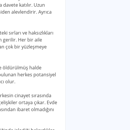
da davete katılır. Uzun
iden alevlendirir. Ayrıca
i sırları ve haksızlıkları
erilir. Her bir aile
adan çok bir yüzleşmeye
ce öldürülmüş halde
e bulunan herkes potansiyel
cı olur.
erkesin cinayet sırasında
lişkiler ortaya çıkar. Evde
masından ibaret olmadığını