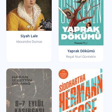
Siyah Lale
Alexandre Dumas
Yaprak Dökümü
Reşat Nuri Güntekin