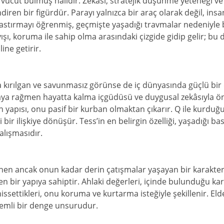
vücut bulmuş hâlidir. Zekâsı, stratejik düşünme yeteneği ve 
iren bir figürdür. Parayı yalnızca bir araç olarak değil, insan
astırmayı öğrenmiş, geçmişte yaşadığı travmalar nedeniyle b
ayışı, koruma ile sahip olma arasındaki çizgide gidip gelir; b
ine getirir.
a kırılgan ve savunmasız görünse de iç dünyasında güçlü bir d
aya rağmen hayatta kalma içgüdüsü ve duygusal zekâsıyla ö
n yapısı, onu pasif bir kurban olmaktan çıkarır. Q ile kurduğ
i bir ilişkiye dönüşür. Tess’in en belirgin özelliği, yaşadığı b
ışmasıdır.
rünen ancak onun kadar derin çatışmalar yaşayan bir karakt
n bir yapıya sahiptir. Ahlaki değerleri, içinde bulunduğu kar
 hissettikleri, onu koruma ve kurtarma isteğiyle şekillenir. El
emli bir denge unsurudur.