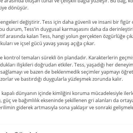
le arasında oluşan tuhaf ve çelişkili bağla yüzleşir. Bu bağ, 
işkiye dönüşür.
 dengeleri değiştirir. Tess için daha güvenli ve insani bir figü
 bu durum, Tess’in duygusal karmaşasını daha da derinleştir
atif arasında kalan Tess, hangi yolun gerçekten özgürlüğe çık
kuları ve içsel gücü yavaş yavaş açığa çıkar.
 kontrol temaları sürekli ön plandadır. Karakterlerin geçmiş 
rdukları ilişkileri doğrudan etkiler. Tess, yaşadığı her deneyim
sağlamayı ve bazen de beklenmedik seçimler yapmayı öğreti
 zorlar ve bastırdığı duygularla yüzleşmek zorunda kalır.
e kapalı dünyanın içinde kimliğini koruma mücadelesiyle ilerlerk
, güç ve bağımlılık ekseninde şekillenen gri alanları da ortay
rilimin giderek artmasıyla sona yaklaşır ve sonraki gelişmeler