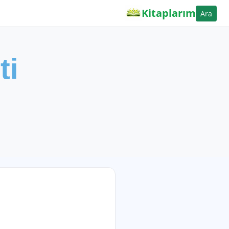
Kitaplarım
Ara
ti