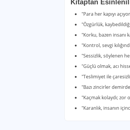
Kitaptan Esinleni
"Para her kapıyı açıyo
"Özgürlük, kaybedildi
"Korku, bazen insanı k
"Kontrol, sevgi kılığı
"Sessizlik, söylenen h
"Güçlü olmak, acı his
"Teslimiyet ile çaresiz
"Bazı zincirler demirde
"Kaçmak kolaydı; zor o
"Karanlık, insanın içind