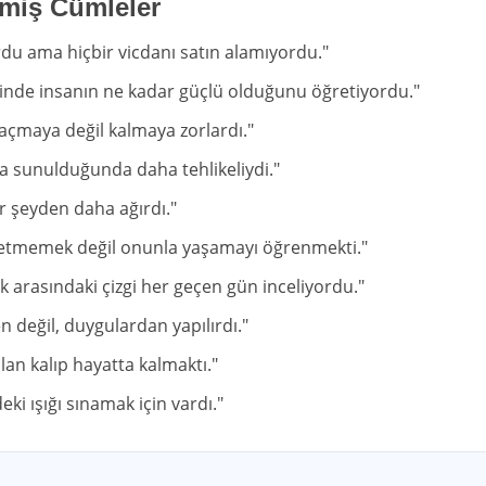
lmiş Cümleler
rdu ama hiçbir vicdanı satın alamıyordu."
ğinde insanın ne kadar güçlü olduğunu öğretiyordu."
açmaya değil kalmaya zorlardı."
nda sunulduğunda daha tehlikeliydi."
er şeyden daha ağırdı."
setmemek değil onunla yaşamayı öğrenmekti."
lik arasındaki çizgi her geçen gün inceliyordu."
n değil, duygulardan yapılırdı."
lan kalıp hayatta kalmaktı."
eki ışığı sınamak için vardı."