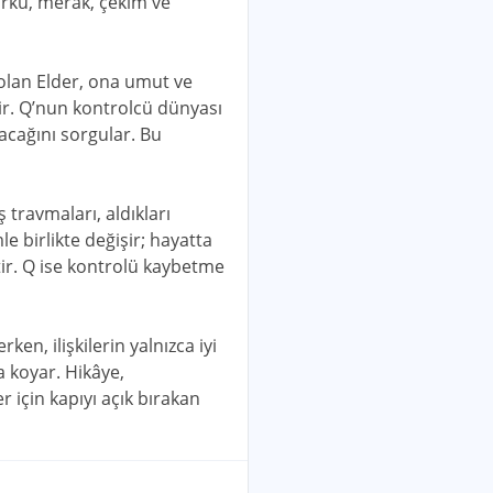
korku, merak, çekim ve
r olan Elder, ona umut ve
ir. Q’nun kontrolcü dünyası
acağını sorgular. Bu
travmaları, aldıkları
le birlikte değişir; hayatta
r. Q ise kontrolü kaybetme
en, ilişkilerin yalnızca iyi
a koyar. Hikâye,
 için kapıyı açık bırakan