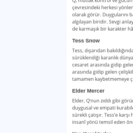
Q, mutlak kontrol ve gücün 
çevresindeki herkesi yönlend
olarak görür. Duygularını b
algılayan biridir. Sevgi anl
de karmaşık bir karakter hâl
Tess Snow
Tess, dışarıdan bakıldığınd
sürüklendiği karanlık düny
cesaret arasında gidip gele
arasında gidip gelen çelişkil
tamamen kaybetmemeye çal
Elder Mercer
Elder, Q’nun zıddı gibi gö
duygusal ve empati kurabile
sürekli çatışır. Tess’e karşı
insanî yönü temsil eden ön