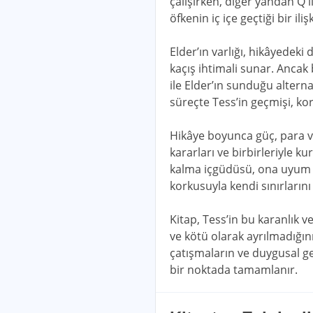
çalışırken, diğer yandan Q i
öfkenin iç içe geçtiği bir il
Elder’ın varlığı, hikâyedeki
kaçış ihtimali sunar. Ancak
ile Elder’ın sunduğu altern
süreçte Tess’in geçmişi, kor
Hikâye boyunca güç, para ve
kararları ve birbirleriyle ku
kalma içgüdüsü, ona uyum 
korkusuyla kendi sınırlarını
Kitap, Tess’in bu karanlık v
ve kötü olarak ayrılmadığını
çatışmaların ve duygusal ge
bir noktada tamamlanır.