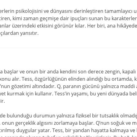
rlerin psikolojisini ve dünyasını derinleştiren tamamlayıcı un
ren, kimi zaman geçmişe dair ipuçları sunan bu karakterler,
anlar üzerindeki etkisini görünür kılar. Her biri, ana hikâyed
açılardan yansıtır.
la başlar ve onun bir anda kendini son derece zengin, kapalı v
onu alır. Tess, özgürlüğünün elinden alındığı bu ortamda, ke
Q’nun gözetimi altındadır. Q, paranın gücünü yalnızca maddi 
t kurmak için kullanır. Tess’in yaşamı, bu yeni dünyada belir
ir.
nde bulunduğu durumun yalnızca fiziksel bir tutsaklık olmadığ
k, onun gerçeklik algısını zorlamaya başlar. Q’nun soğuk ve me
tırılmış duygular yatar. Tess, bir yandan hayatta kalmaya v