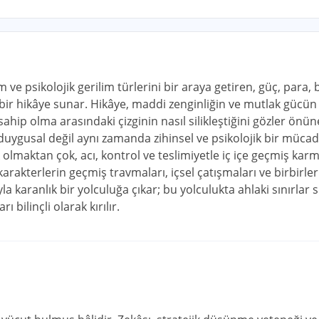
 ve psikolojik gerilim türlerini bir araya getiren, güç, para, b
ir hikâye sunar. Hikâye, maddi zenginliğin ve mutlak gücün in
 sahip olma arasındaki çizginin nasıl silikleştiğini gözler önü
 duygusal değil aynı zamanda zihinsel ve psikolojik bir müca
 olmaktan çok, acı, kontrol ve teslimiyetle iç içe geçmiş kar
arakterlerin geçmiş travmaları, içsel çatışmaları ve birbirleri
yla karanlık bir yolculuğa çıkar; bu yolculukta ahlaki sınırlar s
ı bilinçli olarak kırılır.