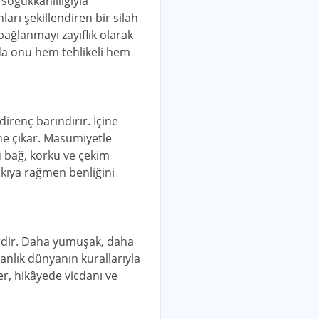
soğukkanlılığıyla
ları şekillendiren bir silah
ağlanmayı zayıflık olarak
u da onu hem tehlikeli hem
irenç barındırır. İçine
ne çıkar. Masumiyetle
u bağ, korku ve çekim
askıya rağmen benliğini
erdir. Daha yumuşak, daha
anlık dünyanın kurallarıyla
der, hikâyede vicdanı ve