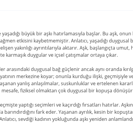
 yaşadığı büyük bir aşkı hatırlamasıyla başlar. Bu aşk, onun 
ağmen etkisini kaybetmemiştir. Anlatıcı, yaşadığı duygusal ba
lişen yakınlığı ayrıntılarıyla aktarır. Aşk, başlangıçta umut
çte karmaşık duygular ve içsel çatışmalar ortaya çıkar.
erler arasındaki duygusal bağ güçlenir ancak aynı oranda kırılga
yatının merkezine koyar; onunla kurduğu ilişki, geçmişiyle v
şanan yanlış anlaşılmalar, suskunluklar ve ertelenen kararl
ki mesafe, fiziksel olmaktan çok duygusal bir kopuşa dönüşür
geçmişte yaptığı seçimleri ve kaçırdığı fırsatları hatırlar. Aşkı
 barındırdığını fark eder. Yaşanan ayrılık, kesin bir kopuşta
. Anlatıcı, sevdiği kadının yokluğunda aşkı yeniden anlamland