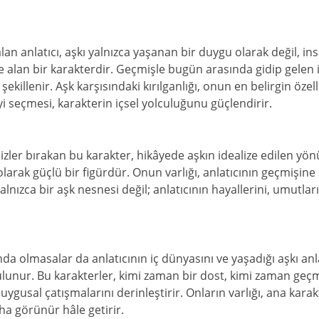
an anlatıcı, aşkı yalnızca yaşanan bir duygu olarak değil, in
e alan bir karakterdir. Geçmişle bugün arasında gidip gelen i
ekillenir. Aşk karşısındaki kırılganlığı, onun en belirgin özell
 seçmesi, karakterin içsel yolculuğunu güçlendirir.
 izler bırakan bu karakter, hikâyede aşkın idealize edilen yön
olarak güçlü bir figürdür. Onun varlığı, anlatıcının geçmişin
lnızca bir aşk nesnesi değil; anlatıcının hayallerini, umutların
a olmasalar da anlatıcının iç dünyasını ve yaşadığı aşkı an
lunur. Bu karakterler, kimi zaman bir dost, kimi zaman geçm
uygusal çatışmalarını derinleştirir. Onların varlığı, ana karakt
aha görünür hâle getirir.