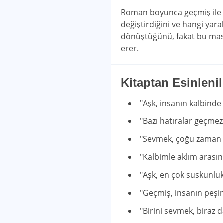
Roman boyunca geçmiş ile şimd
değiştirdiğini ve hangi yar
dönüştüğünü, fakat bu masal
erer.
Kitaptan Esinleni
"Aşk, insanın kalbinde
"Bazı hatıralar geçmez,
"Sevmek, çoğu zaman 
"Kalbimle aklım arasın
"Aşk, en çok suskunlu
"Geçmiş, insanın peşi
"Birini sevmek, biraz 