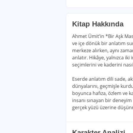
Kitap Hakkında
Ahmet Ümit’in *Bir Aşk Masal
ve içe dönük bir anlatım s
merkeze alırken, aynı zaman
anlatır. Hikâye, yalnızca ik
seçimlerini ve kaderini nasıl
Eserde anlatım dili sade, a
dünyalarını, geçmişle kurdu
boyunca hafıza, özlem ve ka
insanı sınayan bir deneyim 
gerçek yüzü üzerine düşünm
Karakter Analizi