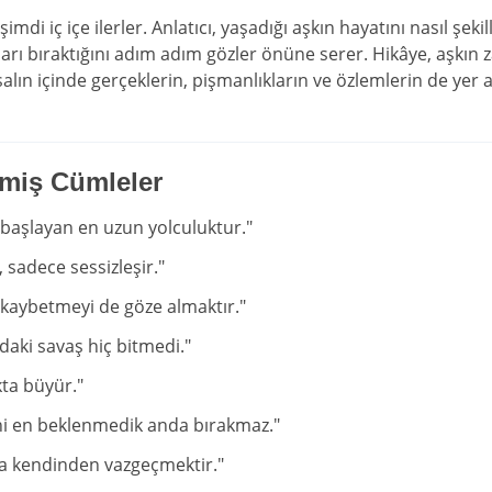
i iç içe ilerler. Anlatıcı, yaşadığı aşkın hayatını nasıl şekil
aları bıraktığını adım adım gözler önüne serer. Hikâye, aşkın
ın içinde gerçeklerin, pişmanlıkların ve özlemlerin de yer 
lmiş Cümleler
 başlayan en uzun yolculuktur."
 sadece sessizleşir."
kaybetmeyi de göze almaktır."
daki savaş hiç bitmedi."
kta büyür."
ni en beklenmedik anda bırakmaz."
da kendinden vazgeçmektir."