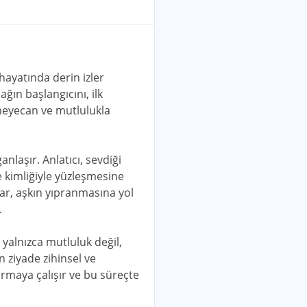
hayatında derin izler
ğın başlangıcını, ilk
, heyecan ve mutlulukla
nlaşır. Anlatıcı, sevdiği
e kimliğiyle yüzleşmesine
ar, aşkın yıpranmasına yol
.
n yalnızca mutluluk değil,
n ziyade zihinsel ve
ırmaya çalışır ve bu süreçte