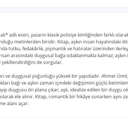
ı* adlı eseri, yazarın klasik polisiye kimliğinden farklı ola
unduğu metinlerden biridir. Kitap, aşkın insan hayatındaki
da tutku, fedakârlık, pişmanlık ve hatıralar üzerinden ilerle
i insan arasındaki duygusal bağa odaklanmakla kalmaz; aşkın i
 şekillendirdiğini de sorgular.
kıcı ve duygusal yoğunluğu yüksek bir yapıdadır. Ahmet Ümit,
kları bağı ve aşkın zaman içindeki değişimini güçlü betimleme
yıp duygusu ön plana çıkar; aşk, idealize edilen bir duygu o
olarak ele alınır. Kitap, romantik bir hikâye sunarken aynı
e alanı açar.