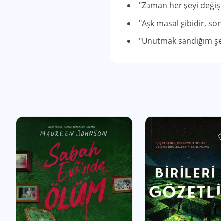
"Zaman her şeyi değişt
"Aşk masal gibidir, so
"Unutmak sandığım şe