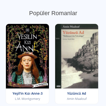
Popüler Romanlar
Yeşil'in Kızı Anne-3
Yüzüncü Ad
L.M. Montgomery
Amin Maalouf