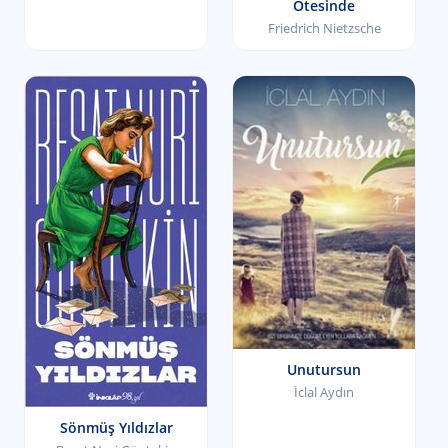
Ötesinde
Friedrich Nietzsche
Unutursun
İclal Aydın
Sönmüş Yıldızlar