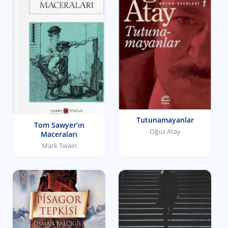
Tutunamayanlar
Tom Sawyer’ın
Oğuz Atay
Maceraları
Mark Twain