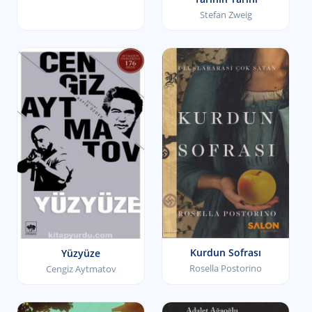
Stefan Zweig
Kurdun Sofrası
Yüzyüze
Rosella Postorino
Cengiz Aytmatov