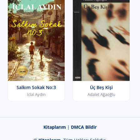
Salkım Sokak No:3
Üç Beş Kişi
İclal Aydın
Adalet Ağaoğlu
Kitaplarım
|
DMCA Bildir