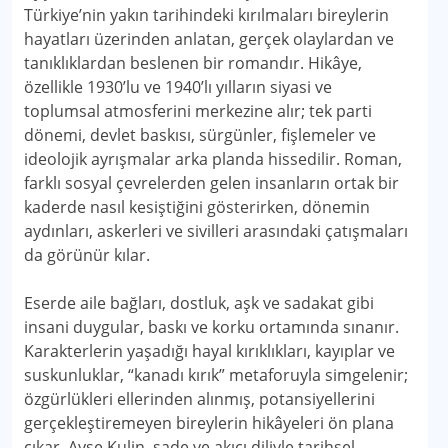
Türkiye’nin yakın tarihindeki kırılmaları bireylerin
hayatları üzerinden anlatan, gerçek olaylardan ve
tanıklıklardan beslenen bir romandır. Hikâye,
özellikle 1930’lu ve 1940’lı yılların siyasi ve
toplumsal atmosferini merkezine alır; tek parti
dönemi, devlet baskısı, sürgünler, fişlemeler ve
ideolojik ayrışmalar arka planda hissedilir. Roman,
farklı sosyal çevrelerden gelen insanların ortak bir
kaderde nasıl kesiştiğini gösterirken, dönemin
aydınları, askerleri ve sivilleri arasındaki çatışmaları
da görünür kılar.
Eserde aile bağları, dostluk, aşk ve sadakat gibi
insani duygular, baskı ve korku ortamında sınanır.
Karakterlerin yaşadığı hayal kırıklıkları, kayıplar ve
suskunluklar, “kanadı kırık” metaforuyla simgelenir;
özgürlükleri ellerinden alınmış, potansiyellerini
gerçekleştiremeyen bireylerin hikâyeleri ön plana
çıkar. Ayşe Kulin, sade ve akıcı diliyle tarihsel