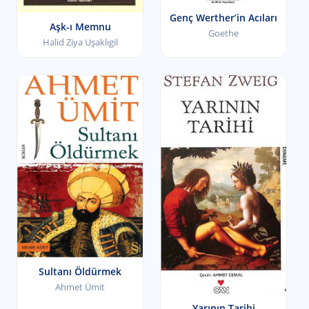
Genç Werther’in Acıları
Aşk-ı Memnu
Goethe
Halid Ziya Uşaklıgil
Sultanı Öldürmek
Ahmet Ümit
Yarının Tarihi