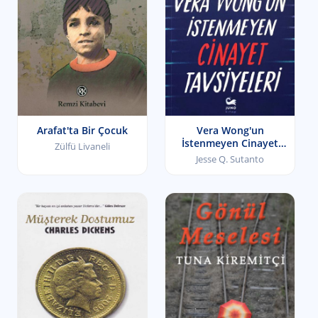
Arafat'ta Bir Çocuk
Vera Wong'un
İstenmeyen Cinayet
Zülfü Livaneli
Tavsiyeleri
Jesse Q. Sutanto