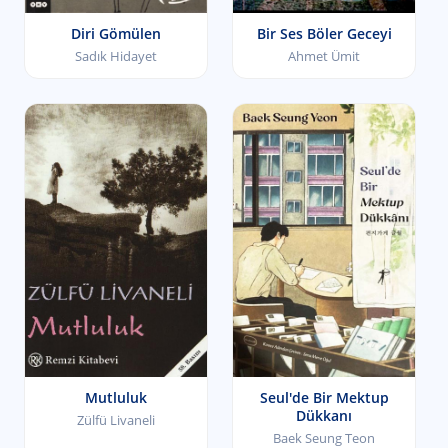
Diri Gömülen
Bir Ses Böler Geceyi
Sadık Hidayet
Ahmet Ümit
Mutluluk
Seul'de Bir Mektup
Dükkanı
Zülfü Livaneli
Baek Seung Teon