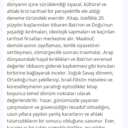
dünyanın içine sürüklendiği siyasal, kültürel ve
ahlaki krizi tarihsel bir perspektifle ele aldığı
deneme türündeki eseridir. Kitap, özellikle 20.
yüzyılın başlarından itibaren Batı’nın ve Doğu’nun
yaşadığı kırılmaları, ideolojik sapmaları ve kaçırılan
tarihsel fırsatları merkezine alır. Maalouf,
demokrasinin zayıflaması, kimlik siyasetinin
sertleşmesi, sömürgecilik sonrası travmalar, Arap
dünyasındaki hayal kırıklıkları ve Batı’nın evrensel
değerler iddiasını giderek kaybetmesi gibi konuları
birbirine bağlayarak inceler. Soğuk Savaş dönemi,
Ortadoğu’nun şekillenişi, İsrail-Filistin meselesi ve
küreselleşmenin yarattığı eşitsizlikler kitap
boyunca temel dönüm noktaları olarak
değerlendirilir. Yazar, günümüzde yaşanan
çatışmaların ve güvensizliğin tesadüf olmadığını,
uzun yıllara yayılan yanlış kararların ve ahlaki
tutarsızlıkların bir sonucu olduğunu savunur. Eser,
karamsar bir tablo çizmekle birlikte, insanlığın