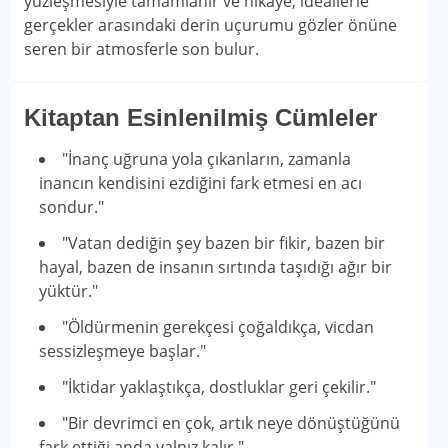
yüzleşmesiyle tamamlanır ve hikâye, ideallerle
gerçekler arasındaki derin uçurumu gözler önüne
seren bir atmosferle son bulur.
Kitaptan Esinlenilmiş Cümleler
"İnanç uğruna yola çıkanların, zamanla
inancın kendisini ezdiğini fark etmesi en acı
sondur."
"Vatan dediğin şey bazen bir fikir, bazen bir
hayal, bazen de insanın sırtında taşıdığı ağır bir
yüktür."
"Öldürmenin gerekçesi çoğaldıkça, vicdan
sessizleşmeye başlar."
"İktidar yaklaştıkça, dostluklar geri çekilir."
"Bir devrimci en çok, artık neye dönüştüğünü
fark ettiği anda yalnız kalır."