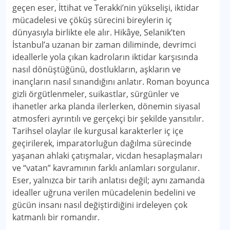
geçen eser, İttihat ve Terakki’nin yükselişi, iktidar
mücadelesi ve çöküş sürecini bireylerin iç
dünyasıyla birlikte ele alır. Hikâye, Selanik’ten
İstanbul’a uzanan bir zaman diliminde, devrimci
ideallerle yola çıkan kadroların iktidar karşısında
nasıl dönüştüğünü, dostlukların, aşkların ve
inançların nasıl sınandığını anlatır. Roman boyunca
gizli örgütlenmeler, suikastlar, sürgünler ve
ihanetler arka planda ilerlerken, dönemin siyasal
atmosferi ayrıntılı ve gerçekçi bir şekilde yansıtılır.
Tarihsel olaylar ile kurgusal karakterler iç içe
geçirilerek, imparatorluğun dağılma sürecinde
yaşanan ahlaki çatışmalar, vicdan hesaplaşmaları
ve “vatan” kavramının farklı anlamları sorgulanır.
Eser, yalnızca bir tarih anlatısı değil; aynı zamanda
idealler uğruna verilen mücadelenin bedelini ve
gücün insanı nasıl değiştirdiğini irdeleyen çok
katmanlı bir romandır.