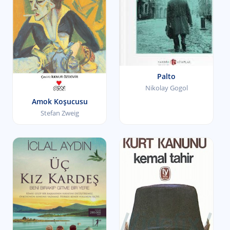
Palto
Nikolay Gogol
Amok Koşucusu
Stefan Zweig